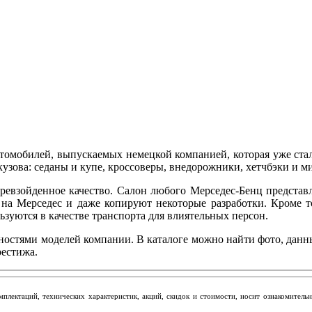
автомобилей, выпускаемых немецкой компанией, которая уже ста
узова: седаны и купе, кроссоверы, внедорожники, хетчбэки и м
ревзойденное качество. Салон любого Мерседес-Бенц представ
на Мерседес и даже копируют некоторые разработки. Кроме т
зуются в качестве транспорта для влиятельных персон.
нностями моделей компании. В каталоге можно найти фото, дан
рестижа.
мплектаций, технических характеристик, акций, скидок и стоимости, носит ознакомител