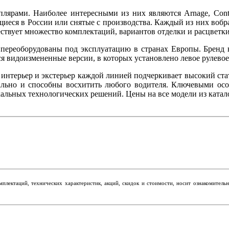
рами. Наиболее интересными из них являются Arnage, Continen
ющиеся в России или снятые с производства. Каждый из них воб
твует множество комплектаций, вариантов отделки и расцветки
 переоборудованы под эксплуатацию в странах Европы. Бренд
я видоизмененные версии, в которых установлено левое рулевое
 интерьер и экстерьер каждой линией подчеркивает высокий ст
ально и способны восхитить любого водителя. Ключевыми осо
льных технологических решений. Цены на все модели из катало
мплектаций, технических характеристик, акций, скидок и стоимости, носит ознакомител