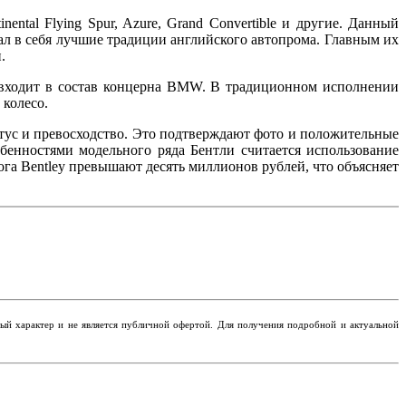
tal Flying Spur, Azure, Grand Convertible и другие. Данный
рал в себя лучшие традиции английского автопрома. Главным их
.
 входит в состав концерна BMW. В традиционном исполнении
 колесо.
атус и превосходство. Это подтверждают фото и положительные
бенностями модельного ряда Бентли считается использование
га Bentley превышают десять миллионов рублей, что объясняет
ьный характер и не является публичной офертой. Для получения подробной и актуальной