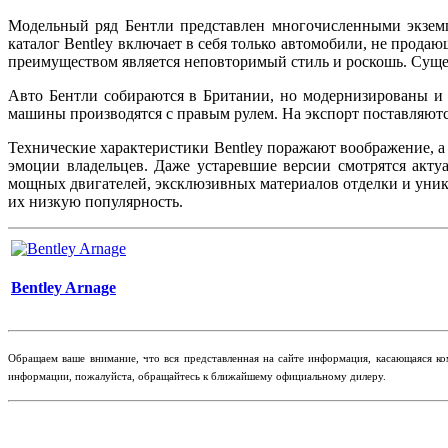
Модельный ряд Бентли представлен многочисленными экземпля
каталог Bentley включает в себя только автомобили, не прода
преимуществом является неповторимый стиль и роскошь. Сущес
Авто Бентли собираются в Британии, но модернизированы и
машины производятся с правым рулем. На экспорт поставляютс
Технические характеристики Bentley поражают воображение, а
эмоции владельцев. Даже устаревшие версии смотрятся акту
мощных двигателей, эксклюзивных материалов отделки и уника
их низкую популярность.
Bentley Arnage
​Обращаем ваше внимание, что вся представленная на сайте информация, касающаяся ко
информации, пожалуйста, обращайтесь к ближайшему официальному дилеру.