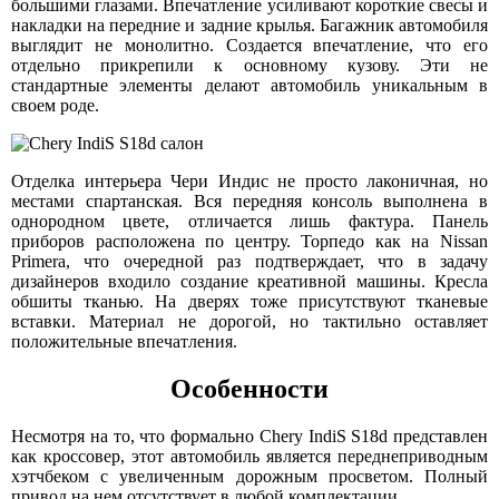
большими глазами. Впечатление усиливают короткие свесы и
накладки на передние и задние крылья. Багажник автомобиля
выглядит не монолитно. Создается впечатление, что его
отдельно прикрепили к основному кузову. Эти не
стандартные элементы делают автомобиль уникальным в
своем роде.
Отделка интерьера Чери Индис не просто лаконичная, но
местами спартанская. Вся передняя консоль выполнена в
однородном цвете, отличается лишь фактура. Панель
приборов расположена по центру. Торпедо как на Nissan
Primera, что очередной раз подтверждает, что в задачу
дизайнеров входило создание креативной машины. Кресла
обшиты тканью. На дверях тоже присутствуют тканевые
вставки. Материал не дорогой, но тактильно оставляет
положительные впечатления.
Особенности
Несмотря на то, что формально Chery IndiS S18d представлен
как кроссовер, этот автомобиль является переднеприводным
хэтчбеком с увеличенным дорожным просветом. Полный
привод на нем отсутствует в любой комплектации.