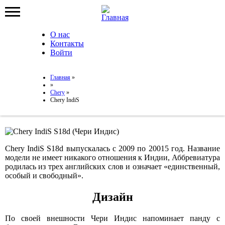
Jump to Navigation
О нас
Контакты
Вторичное меню
Главная
»
Вы здесь
Войти
»
Chery
»
Chery IndiS
Главная
»
Вы здесь
»
Chery
»
Chery IndiS
Chery IndiS
Chery IndiS S18d выпускалась с 2009 по 20015 год. Название
модели не имеет никакого отношения к Индии, Аббревиатура
родилась из трех английских слов и означает «единственный,
особый и свободный».
Дизайн
По своей внешности Чери Индис напоминает панду с