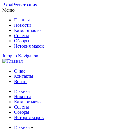
Вход
Регистрация
Меню
Главная
Новости
Каталог мото
Советы
Обзоры
История марок
Jump to Navigation
О нас
Контакты
Вторичное меню
Войти
Главная
Новости
Главное меню
Каталог мото
Советы
Обзоры
История марок
Главная
»