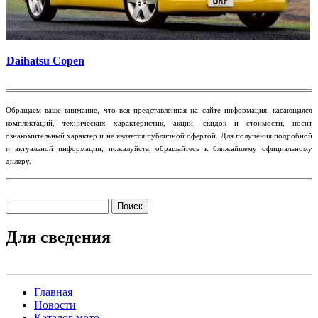
Daihatsu Copen
​Обращаем ваше внимание, что вся представленная на сайте информация, касающаяся
комплектаций, технических характеристик, акций, скидок и стоимости, носит
ознакомительный характер и не является публичной офертой. Для получения подробной
и актуальной информации, пожалуйста, обращайтесь к ближайшему официальному
дилеру.
Поиск
Форма поиска
Для сведения
Главная
Новости
Main menu 2
Каталог мото