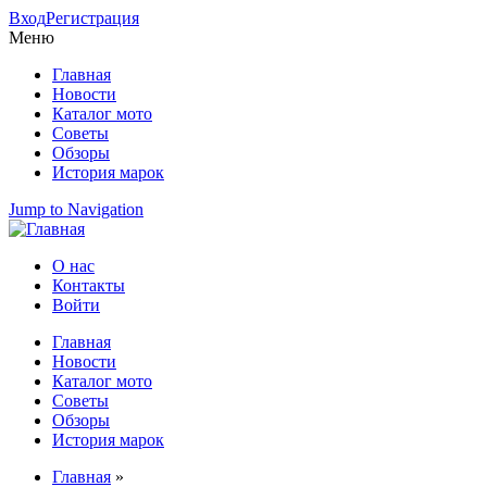
Вход
Регистрация
Меню
Главная
Новости
Каталог мото
Советы
Обзоры
История марок
Jump to Navigation
О нас
Контакты
Вторичное меню
Войти
Главная
Новости
Главное меню
Каталог мото
Советы
Обзоры
История марок
Главная
»