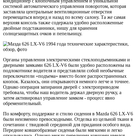
кондиционер с кнопочным управлением и уникальной
системой автоматического управления поворотом, которая
заставляла центральные вентиляционные отверстия
перемещаться вперед и назад по всему салону. Та же самая
верхняя консоль также содержала удобно расположенные
двойные подстаканники, нишу для хранения
солнцезащитных очков и пепельницу.
Органы управления электрическими стеклоподъемниками и
дверными замками 626 LX-V6 были удобно расположены на
подлокотнике водителя и представляли собой необычные
переключатели «подъема» вместо более распространенных
кнопок. Казалось, они открываются немного легче и точнее.
Однако операция запирания дверей с электроприводом
требовала, чтобы наш водитель держал дверную ручку, а
затем активировал управление замком - процесс явно
обременительный.
По комфорту, поддержке и стилю сидения в Mazda 626 LX-V6
были неизменно превосходными. Отделка из цельной ткани в
сочетании с твидовой серединой для придания особого вида.
Передние ковшеобразные сиденья были мягкими и легко
откидывались. Однако между передними ковшами имелся