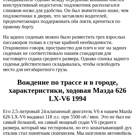
конструктивный недостаток: подлокотник располагался
слишком низко для удобства. Он был значительно ниже, чем
подлокотники в дверях, что заставляло водителей,
предпочитающих поддерживать оба локтя, крениться по
правому борту.
На задних сиденьях можно было разместить трех взрослых
пассажиров только в случае крайней необходимости.
Откровенно говоря, пространство для плеч и ног на задних
сиденьях не соответствовало нашим стандартам для
настоящего седана среднего размера. Однако спинка заднего
сиденья действительно складывалась, чтобы освободить
место для негабаритного груза.
Вождение по трассе и в городе,
характеристики, ходовая Мазда 626
LX-V6 1994
Его 2,5-литровый 24-клапанный двигатель V6 в нашем Mazda
626 LX-V6 выдавал 118 л.с. при 5500 об / мин. Это не был ни
самый большой, ни самый мощный седан V6 среднего
размера, который мы тестировали, но его захватывающий дух
отклик стал приятным сюрпризом. Мы разгоняли автомобиль