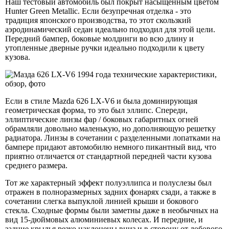
Наш тестовый автомобиль был покрыт насыщенным цветом
Hunter Green Metallic. Если безупречная отделка - это
традиция японского производства, то этот скользкий
аэродинамический седан идеально подходил для этой цели.
Передний бампер, боковые молдинги во всю длину и
утопленные дверные ручки идеально подходили к цвету
кузова.
Если в стиле Mazda 626 LX-V6 и была доминирующая
геометрическая форма, то это был эллипс. Спереди,
эллиптические линзы фар / боковых габаритных огней
обрамляли довольно маленькую, но дополняющую решетку
радиатора. Линзы в сочетании с разделенными лопатками на
бампере придают автомобилю немного пикантный вид, что
приятно отличается от стандартной передней части кузова
среднего размера.
Тот же характерный эффект полуэллипса и полуслезы был
отражен в полноразмерных задних фонарях сзади, а также в
сочетании слегка выпуклой линией крыши и бокового
стекла. Сходные формы были заметны даже в необычных на
вид 15-дюймовых алюминиевых колесах. И передние, и
задние крылья резко наклонены вниз и в сторону от лобового