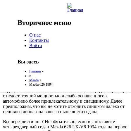
Jump to Navigation
Вы здесь
Вторичное меню
Главная
»
»
Mazda
»
О нас
Mazda 626 1994
Контакты
Войти
Mazda 626 1994
Вы здесь
Главная
»
»
Mazda
»
Mazda 626 1994
Предположим, вы – владелец подержанного седана 90-х
годов, готовый перейти от обычного седана среднего размера
с недостаточной мощностью и слабо оснащенного к
автомобилю более привлекательному и снащенному. Далее
предположим, что вы не хотите отходить слишком далеко от
ценового диапазона вашего нынешнего седана.
Вы нереалистичны? Не обязательно, если вы поставите
четырехдверный седан Mazda 626 LX-V6 1994 года на первое