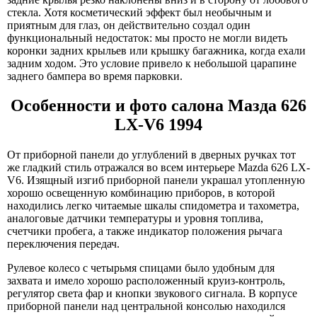
стекла. Хотя косметический эффект был необычным и
приятным для глаз, он действительно создал один
функциональный недостаток: мы просто не могли видеть
коронки задних крыльев или крышку багажника, когда ехали
задним ходом. Это условие привело к небольшой царапине
заднего бампера во время парковки.
Особенности и фото салона Мазда 626
LX-V6 1994
От приборной панели до углублений в дверных ручках тот
же гладкий стиль отражался во всем интерьере Mazda 626 LX-
V6. Изящный изгиб приборной панели украшал утопленную
хорошо освещенную комбинацию приборов, в которой
находились легко читаемые шкалы спидометра и тахометра,
аналоговые датчики температуры и уровня топлива,
счетчики пробега, а также индикатор положения рычага
переключения передач.
Рулевое колесо с четырьмя спицами было удобным для
захвата и имело хорошо расположенный круиз-контроль,
регулятор света фар и кнопки звукового сигнала. В корпусе
приборной панели над центральной консолью находился