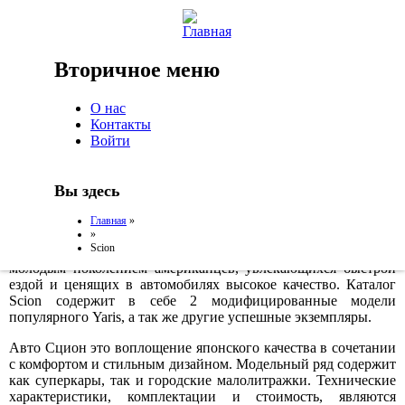
Jump to Navigation
Вы здесь
Вторичное меню
Главная
»
»
Scion
О нас
Контакты
Войти
Scion
Вы здесь
Модельный ряд Сцион – это компактные хэтчбеки и
динамичные купе дочернего предприятия Toyota Motor
Главная
»
»
Corporation с автономным брендом, представленным на
Scion
американском авторынке. Круг покупателей ограничен
молодым поколением американцев, увлекающихся быстрой
ездой и ценящих в автомобилях высокое качество. Каталог
Scion содержит в себе 2 модифицированные модели
популярного Yaris, а так же другие успешные экземпляры.
Авто Сцион это воплощение японского качества в сочетании
с комфортом и стильным дизайном. Модельный ряд содержит
как суперкары, так и городские малолитражки. Технические
характеристики, комплектации и стоимость, являются