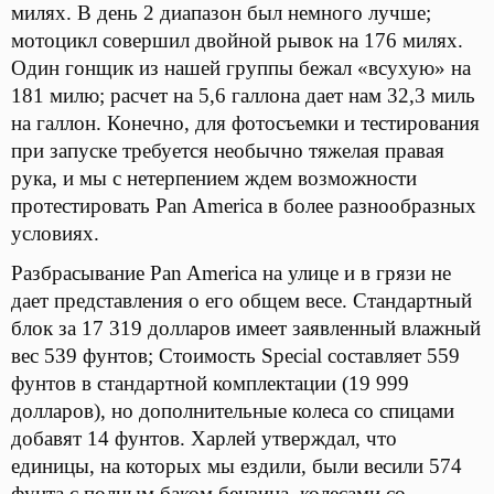
милях. В день 2 диапазон был немного лучше;
мотоцикл совершил двойной рывок на 176 милях.
Один гонщик из нашей группы бежал «всухую» на
181 милю; расчет на 5,6 галлона дает нам 32,3 миль
на галлон. Конечно, для фотосъемки и тестирования
при запуске требуется необычно тяжелая правая
рука, и мы с нетерпением ждем возможности
протестировать Pan America в более разнообразных
условиях.
Разбрасывание Pan America на улице и в грязи не
дает представления о его общем весе. Стандартный
блок за 17 319 долларов имеет заявленный влажный
вес 539 фунтов; Стоимость Special составляет 559
фунтов в стандартной комплектации (19 999
долларов), но дополнительные колеса со спицами
добавят 14 фунтов. Харлей утверждал, что
единицы, на которых мы ездили, были весили 574
фунта с полным баком бензина, колесами со