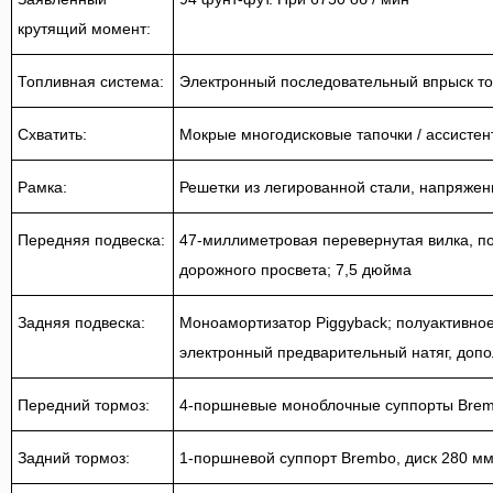
крутящий момент:
Топливная система:
Электронный последовательный впрыск то
Схватить:
Мокрые многодисковые тапочки / ассисте
Рамка:
Решетки из легированной стали, напряже
Передняя подвеска:
47-миллиметровая перевернутая вилка, п
дорожного просвета;
7,5 дюйма
Задняя подвеска:
Моноамортизатор Piggyback;
полуактивное
электронный предварительный натяг, доп
Передний тормоз:
4-поршневые моноблочные суппорты Bremb
Задний тормоз:
1-поршневой суппорт Brembo, диск 280 м