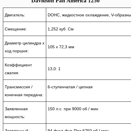
Davidson Pan America 1250
Двигатель:
DOHC, жидкостное охлаждение, V-образны
Смещение:
1,252 куб. См
Диаметр цилиндра x
105 x 72,3 мм
ход поршня:
Коэффициент
13,0: 1
сжатия:
Трансмиссия /
6-ступенчатая / цепная
конечная передача:
Заявленная
150 л.с. при 9000 об / мин
мощность:
Заявленный
94 фунт-фут.
При 6750 об / мин