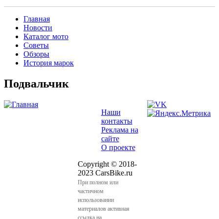
Главная
Новости
Main menu 2
Каталог мото
Советы
Обзоры
История марок
Подвальчик
Наши
контакты
Реклама на
сайте
О проекте
Copyright © 2018-
2023 CarsBike.ru
При полном или
частичном
использовании
материалов активная
ссылка на