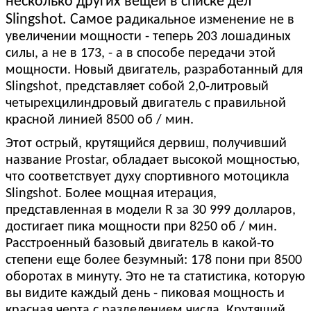
несколько других вещей в списке дел
Slingshot. Самое ра
дикальное изменение не в
увеличении мощности - теперь 203 лошадиных
силы, а не в 173, - а в способе передачи этой
мощности. Новый двигатель, разработанный для
Slingshot, представляет собой 2,0-литровый
четырехцилиндровый двигатель с правильной
красной линией 8500 об / мин.
Этот острый, крутящийся дервиш, получивший
название Prostar, обладает высокой мощностью,
что соответствует духу спортивного мотоцикла
Slingshot. Более мощная итерация,
представленная в модели R за 30 999 долларов,
достигает пика мощности при 8250 об / мин.
Расстроенный базовый двигатель в какой-то
степени еще более безумный: 178 пони при 8500
оборотах в минуту. Это не та статистика, которую
вы видите каждый день - пиковая мощность и
красная черта с разделением числа. Крутящий