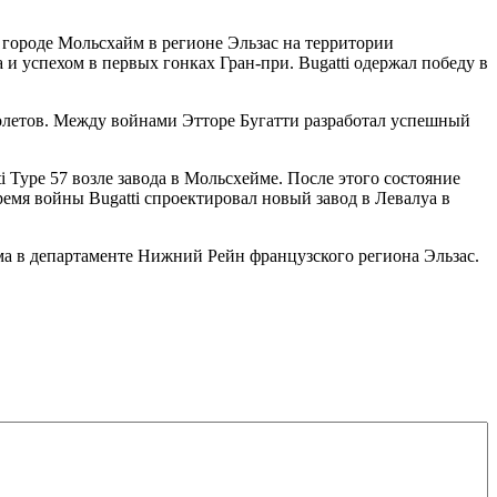
 городе Мольсхайм в регионе Эльзас на территории
 успехом в первых гонках Гран-при. Bugatti одержал победу в
молетов. Между войнами Этторе Бугатти разработал успешный
i Type 57 возле завода в Мольсхейме. После этого состояние
емя войны Bugatti спроектировал новый завод в Левалуа в
а в департаменте Нижний Рейн французского региона Эльзас.