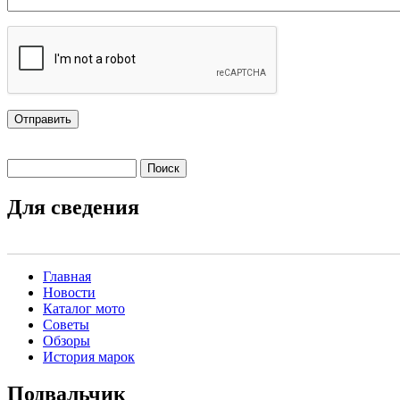
Поиск
Форма поиска
Для сведения
Главная
Новости
Main menu 2
Каталог мото
Советы
Обзоры
История марок
Подвальчик