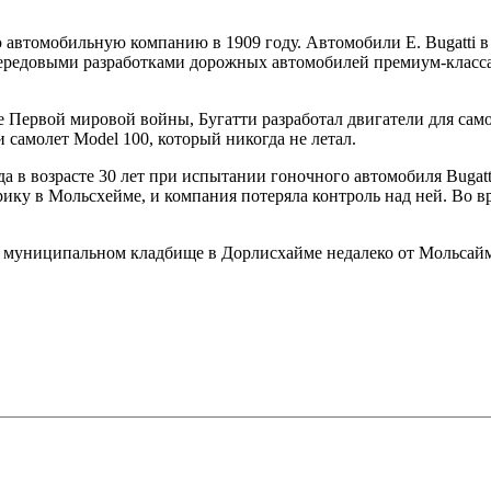
 автомобильную компанию в 1909 году. Автомобили E. Bugatti в
ередовыми разработками дорожных автомобилей премиум-класса и
е Первой мировой войны, Бугатти разработал двигатели для са
и самолет Model 100, который никогда не летал.
да в возрасте 30 лет при испытании гоночного автомобиля Bugatt
ику в Мольсхейме, и компания потеряла контроль над ней. Во вр
а муниципальном кладбище в Дорлисхайме недалеко от Мольсайм