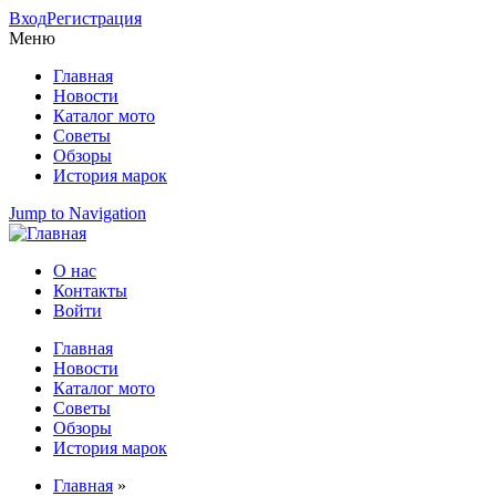
Вход
Регистрация
Меню
Главная
Новости
Каталог мото
Советы
Обзоры
История марок
Jump to Navigation
О нас
Контакты
Вторичное меню
Войти
Главная
Новости
Главное меню
Каталог мото
Советы
Обзоры
История марок
Главная
»