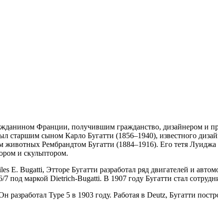
ражданином Франции, получившим гражданство, дизайнером и пр
л старшим сыном Карло Бугатти (1856–1940), известного дизай
м животных Рембрандтом Бугатти (1884–1916). Его тетя Луиджа
ором и скульптором.
E. Bugatti, Этторе Бугатти разработал ряд двигателей и автомоб
/7 под маркой Dietrich-Bugatti. В 1907 году Бугатти стал сотрудн
 Он разработал Type 5 в 1903 году. Работая в Deutz, Бугатти пост