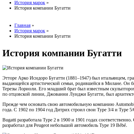
История марок
»
Вы здесь
История компании Бугатти
Главная
»
История марок
»
Вы здесь
История компании Бугатти
История компании Бугатти
Этторе Арко Исидоро Бугатти (1881–1947) был итальянцем, г
выдающейся артистической семьи, родившейся в Милане. Он бы
Терезы Лориоли. Его младший брат был известным скульпторо
по отцовской линии, Джованни Луиджи Бугатти, был архитект
Прежде чем основать свою автомобильную компанию Automobiles 
года. С 1902 по 1904 год Дитрих строил свои Type 3/4 и Type 5/6
Bugatti разработала Type 2 в 1900 и 1901 годах соответственно.
разработал для Peugeot небольшой автомобиль Type 19 Bébé.