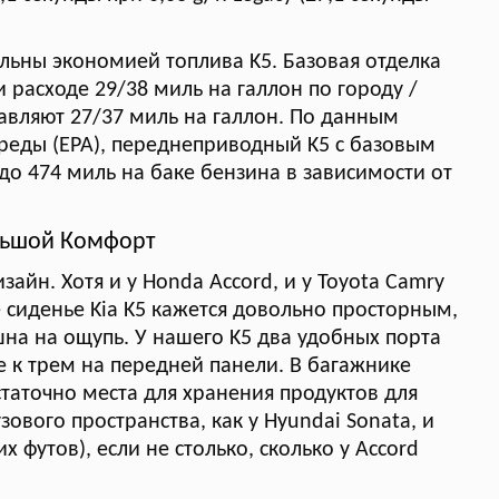
льны экономией топлива K5. Базовая отделка
 расходе 29/38 миль на галлон по городу /
ставляют 27/37 миль на галлон. По данным
реды (EPA), переднеприводный K5 с базовым
до 474 миль на баке бензина в зависимости от
ьшой Комфорт
айн. Хотя и у Honda Accord, и у Toyota Camry
е сиденье Kia K5 кажется довольно просторным,
на на ощупь. У нашего K5 два удобных порта
е к трем на передней панели. В багажнике
таточно места для хранения продуктов для
зового пространства, как у Hyundai Sonata, и
х футов), если не столько, сколько у Accord