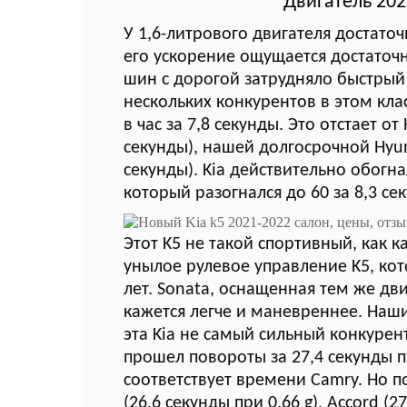
Двигатель 202
У 1,6-литрового двигателя достаточ
его ускорение ощущается достаточ
шин с дорогой затрудняло быстрый ст
нескольких конкурентов в этом клас
в час за 7,8 секунды. Это отстает о
секунды), нашей долгосрочной Hyund
секунды). Kia действительно обогна
который разогнался до 60 за 8,3 се
Этот K5 не такой спортивный, как ка
унылое рулевое управление K5, к
лет. Sonata, оснащенная тем же дв
кажется легче и маневреннее. Наш
эта Kia не самый сильный конкурен
прошел повороты за 27,4 секунды пр
соответствует времени Camry. Но п
(26,6 секунды при 0,66 g), Accord (2