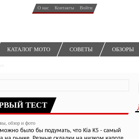
Вторичное меню
О нас
Контакты
Войти
КАТАЛОГ МОТО
СОВЕТЫ
ОБЗОРЫ
ест
ПЕРВЫЙ ТЕСТ
 можно было бы подумать, что Kia K5 - самый
 на рынке. Резные складки на низком капоте,