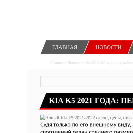
Главное меню
ГЛАВНАЯ
НОВОСТИ
Вы здесь
Главная
»
Новости
»
Kia K5 2021 года: первый т
KIA K5 2021 ГОДА: 
Судя только по его внешнему виду,
спортивный седан среднего размера