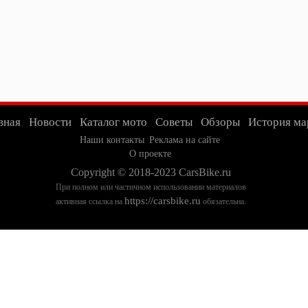
вная
Новости
Каталог мото
Советы
Обзоры
История ма
Наши контакты
Реклама на сайте
О проекте
Copyright © 2018-2023 CarsBike.ru
При полном или частичном использовании материалов
https://carsbike.ru
активная ссылка на
обязательна.