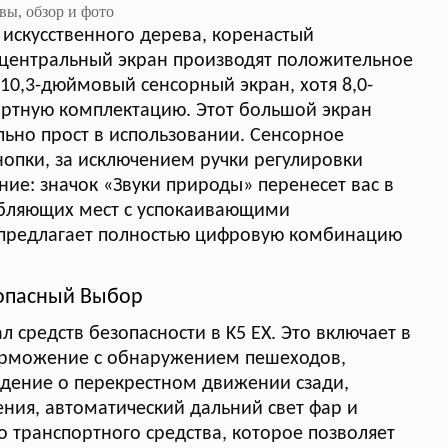
 искусственного дерева, коренастый
 центральный экран производят положительное
 10,3-дюймовый сенсорный экран, хотя 8,0-
артную комплектацию. Этот большой экран
льно прост в использовании. Сенсорное
нопки, за исключением ручки регулировки
ие: значок «Звуки природы» перенесет вас в
лабляющих мест с успокаивающими
е предлагает полностью цифровую комбинацию
опасный Выбор
 средств безопасности в K5 EX. Это включает в
торможение с обнаружением пешеходов,
дение о перекрестном движении сзади,
ия, автоматический дальний свет фар и
 транспортного средства, которое позволяет