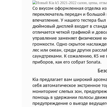
Со вкусом оформленная отделка из
переключатель передач и большой
впечатление. У нашего тестера был
дюймовый дисплей входит в станд
отличается четкой графикой и дово
управление заменяет физические к
громкости. Одно скрытое наслажден
лес или океан, среди других расс
саундтреками. К сожалению, K5 н
приборов, как его собрат Sonata.
Без
Kia предлагает вам широкий арсенал
себя автоматическое экстренное 
мониторинг слепых зон, предупреж
помощь в удержании полосы движен
предупреждение о выезде ведущего