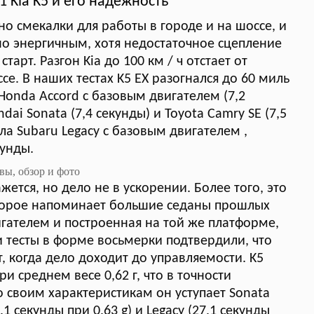
1 Kia K5 и его надежность
но смекалки для работы в городе и на шоссе, и
но энергичным, хотя недостаточное сцепление
арт. Разгон Kia до 100 км / ч отстает от
се. В наших тестах K5 EX разогнался до 60 миль
т Honda Accord с базовым двигателем (7,2
ai Sonata (7,4 секунды) и Toyota Camry SE (7,5
ла Subaru Legacy с базовым двигателем ,
кунды.
жется, но дело не в ускорении. Более того, это
оторое напоминает большие седаны прошлых
игателем и построенная на той же платформе,
и тесты в форме восьмерки подтвердили, что
т, когда дело доходит до управляемости. K5
и среднем весе 0,62 г, что в точности
о своим характеристикам он уступает Sonata
7,1 секунды при 0,63 g) и Legacy (27,1 секунды