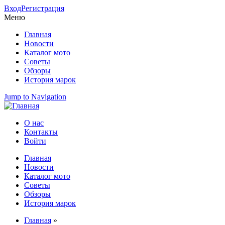
Вход
Регистрация
Меню
Главная
Новости
Каталог мото
Советы
Обзоры
История марок
Jump to Navigation
О нас
Контакты
Вторичное меню
Войти
Главная
Новости
Главное меню
Каталог мото
Советы
Обзоры
История марок
Главная
»