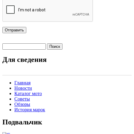
Поиск
Форма поиска
Для сведения
Главная
Новости
Main menu 2
Каталог мото
Советы
Обзоры
История марок
Подвальчик