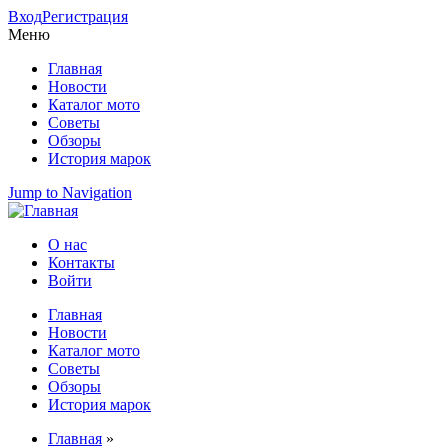
Вход
Регистрация
Меню
Главная
Новости
Каталог мото
Советы
Обзоры
История марок
Jump to Navigation
О нас
Контакты
Вторичное меню
Войти
Главная
Новости
Главное меню
Каталог мото
Советы
Обзоры
История марок
Главная
»