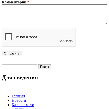
Комментарий
*
Поиск
Форма поиска
Для сведения
Главная
Новости
Main menu 2
Каталог мото