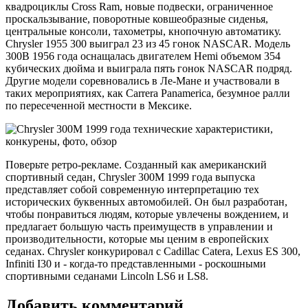
квадроциклы Cross Ram, новые подвески, ограниченное
проскальзывание, поворотные ковшеобразные сиденья,
центральные консоли, тахометры, кнопочную автоматику.
Chrysler 1955 300 выиграл 23 из 45 гонок NASCAR. Модель
300B 1956 года оснащалась двигателем Hemi объемом 354
кубических дюйма и выиграла пять гонок NASCAR подряд.
Другие модели соревновались в Ле-Мане и участвовали в
таких мероприятиях, как Carrera Panamerica, безумное ралли
по пересеченной местности в Мексике.
Поверьте ретро-рекламе. Созданный как американский
спортивный седан, Chrysler 300M 1999 года выпуска
представляет собой современную интерпретацию тех
исторических буквенных автомобилей. Он был разработан,
чтобы понравиться людям, которые увлечены вождением, и
предлагает большую часть преимуществ в управлении и
производительности, которые мы ценим в европейских
седанах. Chrysler конкурировал с Cadillac Catera, Lexus ES 300,
Infiniti I30 и - когда-то представленными - роскошными
спортивными седанами Lincoln LS6 и LS8.
Добавить комментарий