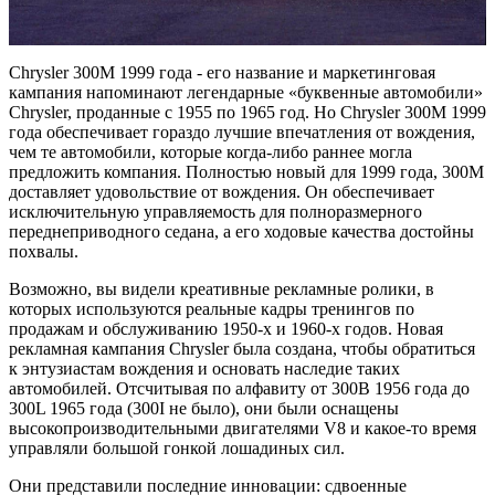
Chrysler 300M 1999 года - его название и маркетинговая
кампания напоминают легендарные «буквенные автомобили»
Chrysler, проданные с 1955 по 1965 год. Но Chrysler 300M 1999
года обеспечивает гораздо лучшие впечатления от вождения,
чем те автомобили, которые когда-либо раннее могла
предложить компания. Полностью новый для 1999 года, 300M
доставляет удовольствие от вождения. Он обеспечивает
исключительную управляемость для полноразмерного
переднеприводного седана, а его ходовые качества достойны
похвалы.
Возможно, вы видели креативные рекламные ролики, в
которых используются реальные кадры тренингов по
продажам и обслуживанию 1950-х и 1960-х годов. Новая
рекламная кампания Chrysler была создана, чтобы обратиться
к энтузиастам вождения и основать наследие таких
автомобилей. Отсчитывая по алфавиту от 300B 1956 года до
300L 1965 года (300I не было), они были оснащены
высокопроизводительными двигателями V8 и какое-то время
управляли большой гонкой лошадиных сил.
Они представили последние инновации: сдвоенные