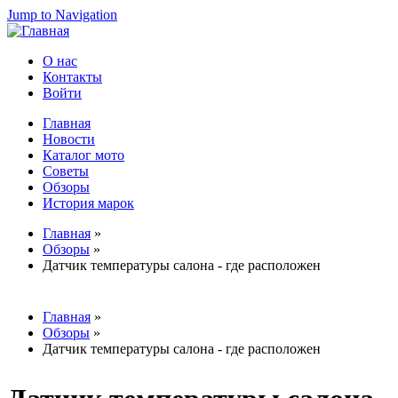
Jump to Navigation
О нас
Контакты
Вторичное меню
Войти
Главная
Новости
Главное меню
Каталог мото
Советы
Обзоры
История марок
Главная
»
Обзоры
»
Вы здесь
Датчик температуры салона - где расположен
Главная
»
Обзоры
»
Вы здесь
Датчик температуры салона - где расположен