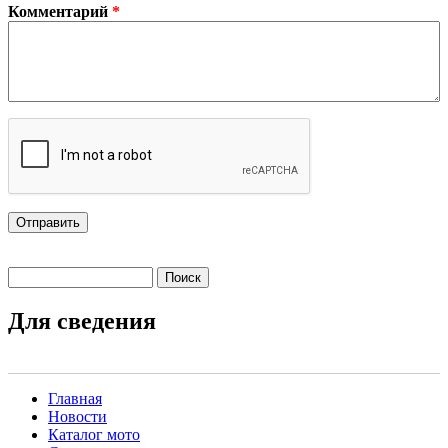
Комментарий
*
Поиск
Форма поиска
Для сведения
Главная
Новости
Main menu 2
Каталог мото