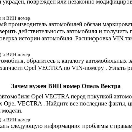
ыл украден, поврежден или незаконно модифициро
й производитель автомобилей обязан маркироват
оверить действительность автомобиля и получит
оверка истории автомобиля. Расшифровка VIN так
томобиля, обратитесь к каталогу автомобильных
запчасти Opel VECTRA по VIN-номеру . Узнать р
Зачем нужен ВИН номер Опель Вектра
автомобиля Opel VECTRA перед покупкой автомо
ах Opel VECTRA . Найдите все последние факты, 
 модели.
ржать следующую информацию: проблемы с правам