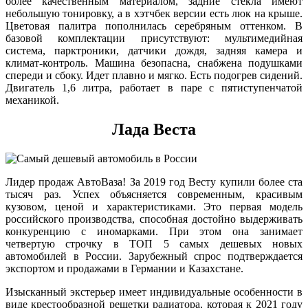
более качественным материалом, задние стекла имеют
небольшую тонировку, а в хэтчбек версии есть люк на крыше.
Цветовая палитра пополнилась серебряным оттенком. В
базовой комплектации присутствуют: мультимедийная
система, парктроники, датчики дождя, задняя камера и
климат-контроль. Машина безопасна, снабжена подушками
спереди и сбоку. Идет плавно и мягко. Есть подогрев сидений.
Двигатель 1,6 литра, работает в паре с пятиступенчатой
механикой.
Лада Веста
Лидер продаж АвтоВаза! За 2019 год Весту купили более ста
тысяч раз. Успех объясняется современным, красивым
кузовом, ценой и характеристиками. Это первая модель
российского производства, способная достойно выдерживать
конкуренцию с иномарками. При этом она занимает
четвертую строчку в ТОП 5 самых дешевых новых
автомобилей в России. Зарубежный спрос подтверждается
экспортом и продажами в Германии и Казахстане.
Изысканный экстерьер имеет индивидуальные особенности в
виде крестообразной решетки радиатора, которая к 2021 году