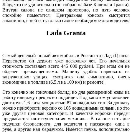
Ладу, что не удивительно (он собран на базе Калина и Гранта).
Внутри салона не слишком просторно, но пять человек
спокойно поместятся. Центральная консоль смотрится
лаконично, в ней есть только самое необходимое для водителя.
Lada Granta
Самый дешевый новый автомобиль в России это Лада Гранта.
Первенство он держит уже несколько лет. Его начальная
стоимость составляет всего 445 000 рублей. При этом он не
обделен преимуществами. Машину удобно парковать на
загруженных улицах, смотрится она симпатично, очень
экономична в топливе (6,5 л на 100 км) и ремонте.
Это конечно не гоночный болид, но для размеренной езды на
работу или дачу прекрасно подойдет. Под капотом установлен
двигатель 1,6 лита мощностью 87 лошадиных сил. За доплату
можно приобрести версию со 106 лошадиными силами, но это
уже другая ценовая категория. В качестве коробки передач
предлагается пятиступенчатая механика. В салоне есть две
подушки безопасности: для водителя и пассажира, одна в
руле, а другая над бардачком. Имеется печка, дополнительно