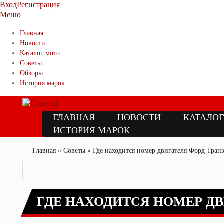
Вход
Регистрация
Меню
Главная
Новости
Каталог мото
Советы
Обзоры
История марок
Главное меню
ГЛАВНАЯ
НОВОСТИ
КАТАЛО
ИСТОРИЯ МАРОК
Вы здесь
Главная
»
Советы
»
Где находится номер двигателя Форд Тран
ГДЕ НАХОДИТСЯ НОМЕР ДВ