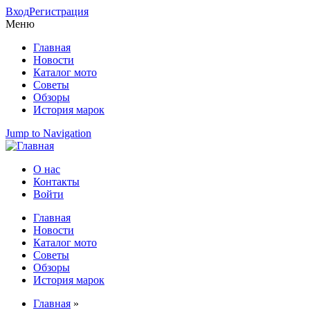
Вход
Регистрация
Меню
Главная
Новости
Каталог мото
Советы
Обзоры
История марок
Jump to Navigation
О нас
Контакты
Вторичное меню
Войти
Главная
Новости
Главное меню
Каталог мото
Советы
Обзоры
История марок
Главная
»