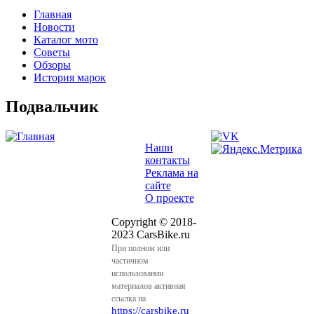
Главная
Новости
Main menu 2
Каталог мото
Советы
Обзоры
История марок
Подвальчик
Наши
контакты
Реклама на
сайте
О проекте
Copyright © 2018-
2023 CarsBike.ru
При полном или
частичном
использовании
материалов активная
ссылка на
https://carsbike.ru