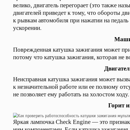
велико, двигатель перегорает (это также наз
двигателей приведет к тому, что обороты дв
к рывкам автомобиля при нажатии на педаль
ускорении.
Маши
Поврежденная катушка зажигания может при
потому что катушка зажигания, которая не во
Двигател
Неисправная катушка зажигания может вызва
к незначительной работе или ее полному отс
не позволяет ему работать на холостом ходу.
Горит и
Яркая лампочка Check Engine — это признак
ним компонентами. Если катушка зажигания 